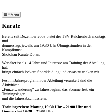
Zum
Inhalt
springen
Menu
Karate
Bereits seit Dezember 2003 bietet der TSV Reichenbach montags
und
donnerstags jeweils um 19:30 Uhr Übungsstunden in der
Kampfkunst
Shotokan Karate Do an.
Wer älter ist als 14 Jahre und Interesse am Training der Abteilung
hat,
bringt einfach lockere Sportkleidung und etwas zu trinken mit.
Fest im Jahresprogramm der Abteilung verankert sind die
Aktivitäten
„Funzelwanderung“ zu Jahresbeginn, das Sommerfest, ein
Trainingslager
und die Jahresabschlussfeier.
Trainingszeiten: Montag 19:30 Uhr – 21:00 Uhr und
Donnerstag 19:30 – 21:00 Uhr