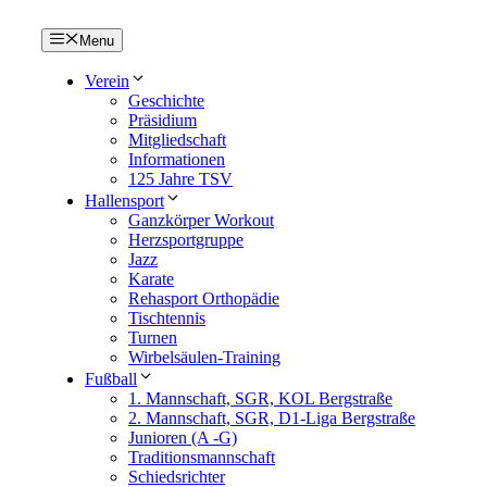
Menu
Verein
Geschichte
Präsidium
Mitgliedschaft
Informationen
125 Jahre TSV
Hallensport
Ganzkörper Workout
Herzsportgruppe
Jazz
Karate
Rehasport Orthopädie
Tischtennis
Turnen
Wirbelsäulen-Training
Fußball
1. Mannschaft, SGR, KOL Bergstraße
2. Mannschaft, SGR, D1-Liga Bergstraße
Junioren (A -G)
Traditionsmannschaft
Schiedsrichter