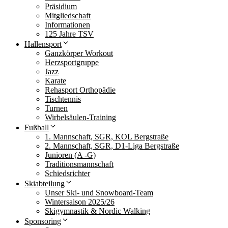
Präsidium
Mitgliedschaft
Informationen
125 Jahre TSV
Hallensport
Ganzkörper Workout
Herzsportgruppe
Jazz
Karate
Rehasport Orthopädie
Tischtennis
Turnen
Wirbelsäulen-Training
Fußball
1. Mannschaft, SGR, KOL Bergstraße
2. Mannschaft, SGR, D1-Liga Bergstraße
Junioren (A -G)
Traditionsmannschaft
Schiedsrichter
Skiabteilung
Unser Ski- und Snowboard-Team
Wintersaison 2025/26
Skigymnastik & Nordic Walking
Sponsoring