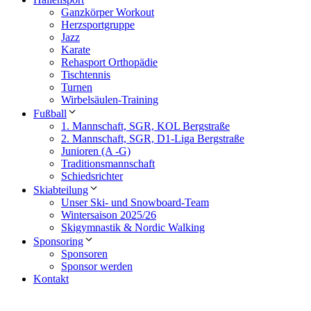
Ganzkörper Workout
Herzsportgruppe
Jazz
Karate
Rehasport Orthopädie
Tischtennis
Turnen
Wirbelsäulen-Training
Fußball
1. Mannschaft, SGR, KOL Bergstraße
2. Mannschaft, SGR, D1-Liga Bergstraße
Junioren (A -G)
Traditionsmannschaft
Schiedsrichter
Skiabteilung
Unser Ski- und Snowboard-Team
Wintersaison 2025/26
Skigymnastik & Nordic Walking
Sponsoring
Sponsoren
Sponsor werden
Kontakt