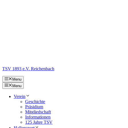
Zum
Inhalt
springen
TSV 1893 e.V. Reichenbach
Menu
Menu
Verein
Geschichte
Präsidium
Mitgliedschaft
Informationen
125 Jahre TSV
Hallensport