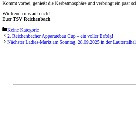
Kommt vorbei, genießt die Kerbatmosphäre und verbringt ein paar s
Wir freuen uns auf euch!
Euer
TSV Reichenbach
Kategorien
Keine Kategorie
2. Reichenbacher Apparatebau Cup – ein voller Erfolg!
Nächster Ladies-Markt am Sonntag, 28.09.2025 in der Lautertalhal